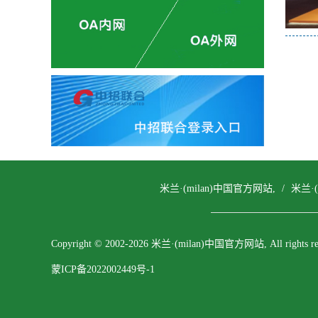
米兰·(milan)中国官方网站,
/
米兰·
Copyright © 2002-2026 米兰·(milan)中国官方网站, All rights res
蒙ICP备2022002449号-1