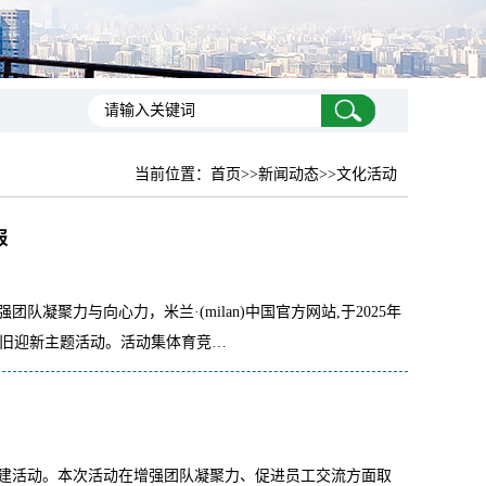
当前位置：
首页
>>新闻动态>>文化活动
报
队凝聚力与向心力，米兰·(milan)中国官方网站,于2025年
”辞旧迎新主题活动。活动集体育竞…
建活动。本次活动在增强团队凝聚力、促进员工交流方面取