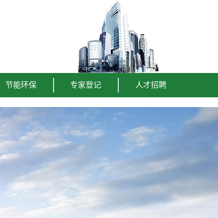
节能环保
专家登记
人才招聘