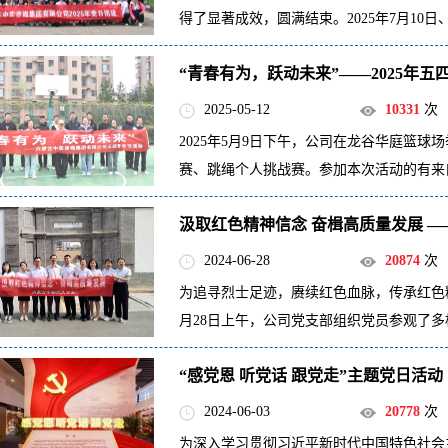
得了显著成效，圆满结束。2025年7月10
“青春有为，跃动未来”——2025年
2025-05-12
10331
次
2025年5月9日下午，公司在龙谷华庭篮
赛、跳绳个人挑战赛。参加本次活动的有来
汲取红色精神信念 奋楫高质量发展 
2024-06-28
20874
次
为追寻烈士足迹，赓续红色血脉，传承红色精
月28日上午，公司党支部组织党员参观了
“感党恩 听党话 跟党走”主题党日活动
2024-06-03
20778
次
为深入学习贯彻习近平新时代中国特色社会