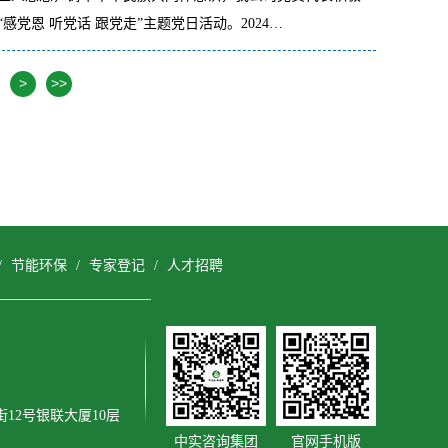
党恩 听党话 跟党走”主题党日活动。2024…
>
>>
/
节能环保
/
专家登记
/
人才招聘
12号银联大厦10层
中实咨询集团
官网手机版