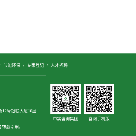
/
节能环保
/
专家登记
/
人才招聘
12号银联大厦10层
中实咨询集团
官网手机版
擅自转载引用。