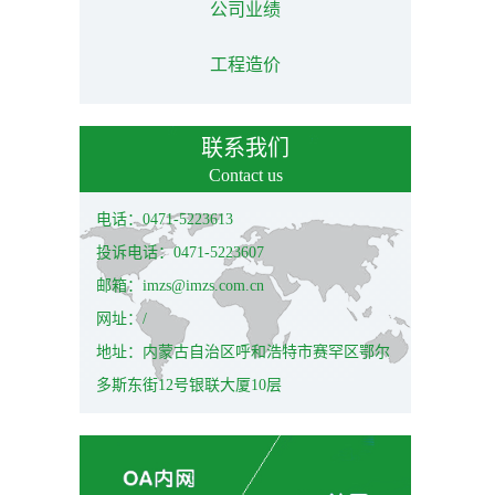
公司业绩
工程造价
联系我们
Contact us
电话：0471-5223613
投诉电话：0471-5223607
邮箱：imzs@imzs.com.cn
网址：/
地址：内蒙古自治区呼和浩特市赛罕区鄂尔
多斯东街12号银联大厦10层