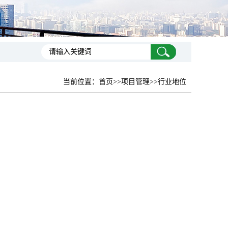
当前位置：
首页
>>项目管理>>行业地位