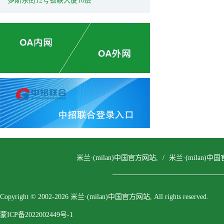
多斯东街12号银联大厦10层
米兰·(milan)中国官方网站,
/
米兰·(milan)中
Copyright © 2002-2026 米兰·(milan)中国官方网站, All rights reserved.
蒙ICP备2022002449号-1