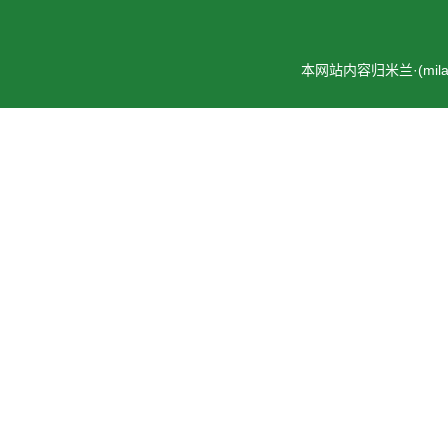
本网站内容归米兰·(m