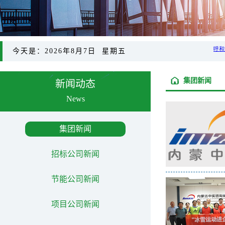
今天是：2026年8月7日 星期五
集团新闻
新闻动态
News
集团新闻
招标公司新闻
节能公司新闻
项目公司新闻