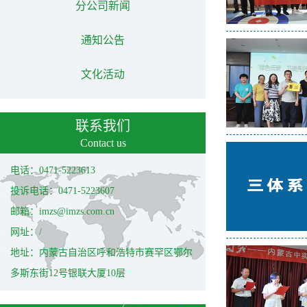
分公司新闻
通知公告
文化活动
联系我们
Contact us
电话：0471-5223613
投诉电话：0471-5223607
邮箱：imzs@imzs.com.cn
网址：/
地址：内蒙古自治区呼和浩特市赛罕区鄂尔
多斯东街12号银联大厦10层