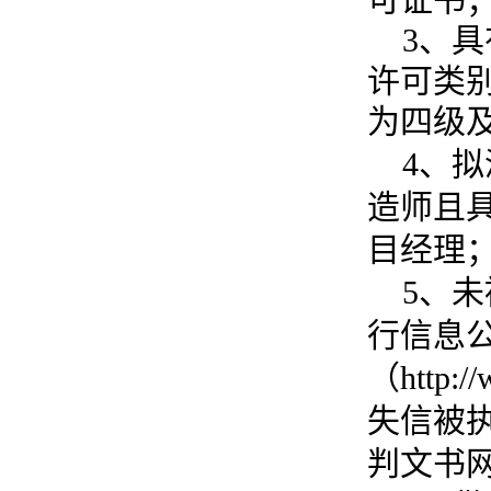
3
、具
许可类
为四级
4
、拟
造师且
目经理
5
、未被
行信息公开网
（http
失信被
判
文书网（