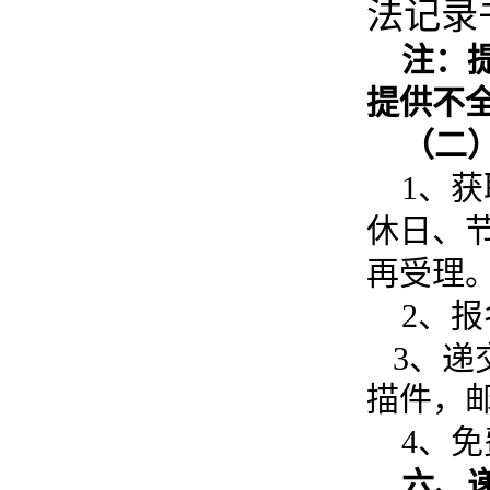
法记录
注：
提供不
（二
1
、获
休日、节假
再受理
2
、报名
3
、递
描件，
4
、
免
六、