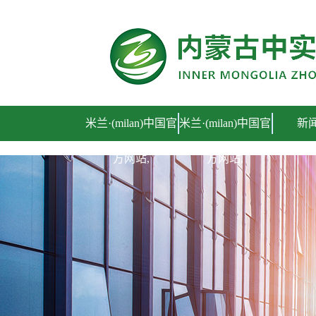
米兰·(milan)中国官
米兰·(milan)中国官
新
方网站,
方网站,