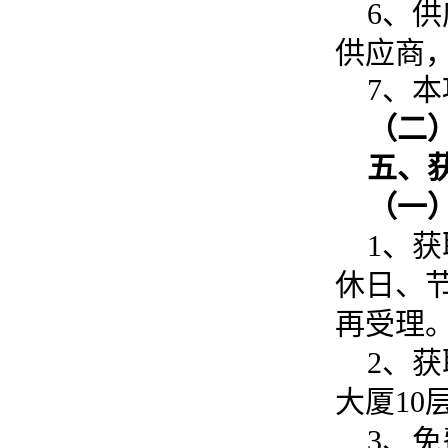
6
、
供
供应商
7
、本
（二
五、
（一
1
、获
休日、节假
再受理
2
、获
大厦10
3
、免