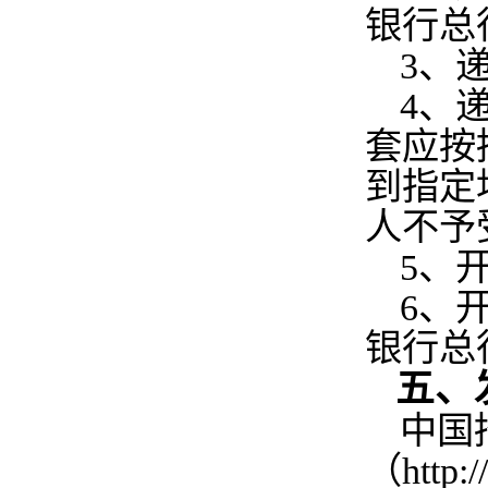
银行总
3、
4、
套应按
到指定
人不予
5、
6、
银行总
五、
中国
（http: