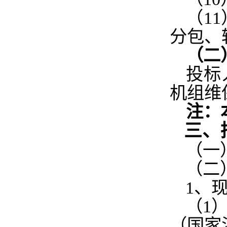
（11
分包、
（二
投标
机组维
注：
三
、
（一
（二
1、
（1
（国家法