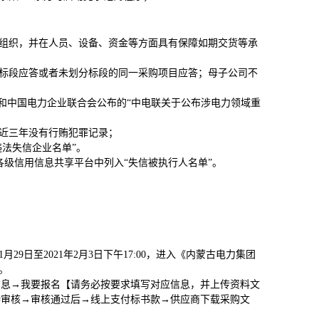
组织，并在人员、设备、资金等方面具有保障如期交货等承
标段应答或者未划分标段的同一采购项目应答；母子公司不
和中国电力企业联合会公布的“中电联关于公布涉电力领域重
近三年没有行贿犯罪记录；
法失信企业名单”。
.cn）或各级信用信息共享平台中列入“失信被执行人名单”。
9日至2021年2月3日下午17:00，进入《内蒙古电力集团
理。
信息→我要报名【请务必按要求填写对应信息，并上传资料文
待审核→审核通过后→
线上支付标书款
→
供应商下载采购文