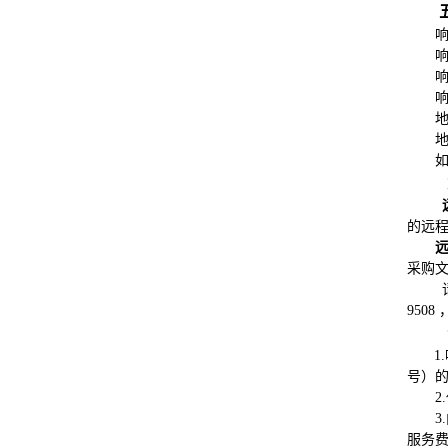
响
响
响
响
的远
采购
950
1.
号）
2.
3.
服务费