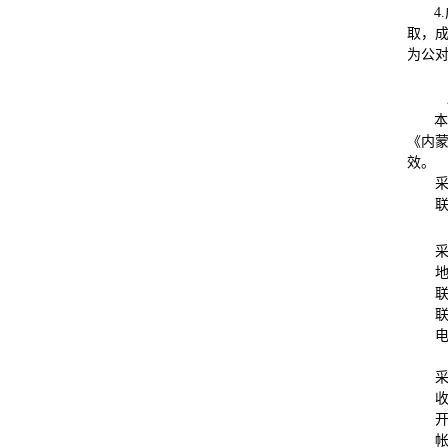
4.
取，成
为公
本
《内蒙
效。
联
联
电
开
帐