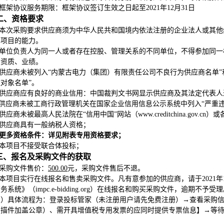
框架协议服务期限：框架协议签订生效之日起至2021年12月31日
二、
资格要求
本次采购要求供应商须为中华人民共和国境内依法注册的企业法人或其他
购项目的能力。
单位负责人为同一人或者存在控股、管理关系的不同单位，不得参加同一
用资质、业绩。
供应商
未被列入“内蒙古电力（集团）有限责任公司不良行为供应商名单”
对象名单”
。
供应商应有良好的商业信用：中国裁判文书网显示供应商及其法定代表人
供应商未被工商行政管理机关在国家企业信用信息公示系统中列入“严重违
供应商未被最高人民法院在“信用中国”网站（www.creditchina.gov
供应商具有一般纳税人资格；
更多资格条件：详见附表专用资格要求；
本项目不接受联合体投标；
三、报名及采购文件的获取
采购文件售价：
500.00
元，采购文件售后不退。
本项目实行在线报名和售卖采购文件。凡有意参加的供应商，请于2021年1月2
务系统》（impc.e-bidding.org）在线报名和购买采购文件，逾期不予受
1）具体流程为：
登录投标管家（未注册用户请先免费注册）→查看采购
扫描件加盖公章）、需开具增值税专用发票的应同时提供专票信息】→等