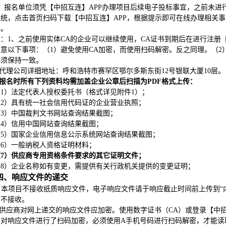
）报名单位须凭【中招互连】APP办理项目后续电子投标事宜，之前未进
系统，点击首页扫码下载【中招互连】APP，根据提示即可在线办理相关
密。
注：1、之前使用实体CA的企业可以继续使用，CA证书到期后在进行注册【
意以下事项：（1）避免使用CA加密，而使用扫码解密。反之同理。（2
必须保持一致。
代理公司详细地址：呼和浩特市赛罕区鄂尔多斯东街12号银联大厦10层。
报名时所有下列资料均需加盖企业公章后扫描为PDF格式上传：
（1）法定代表人授权委托书（格式详见附件1）；
（2）具有统一社会信用代码证的企业营业执照；
（3）中国裁判文书网站查询结果截图；
（4）信用中国网站查询结果截图；
（5）国家企业信用信息公示系统网站查询结果截图；
（6）一般纳税人资格证明材料；
（7）供应商专用资格条件要求的其它证明文件；
（8）企业名称如有变更，需提供有关行政机关提供的变更证明；
四、响应文件的递交
本项目不接收纸质响应文件，电子响应文件请于响应截止时间前上传到“
恕不接收。
供应商对网上递交的响应文件应加密。使用数字证书（CA）或登录【中招
码对响应文件进行了扫码加密，必须使用A手机号码进行扫码解密，才能读