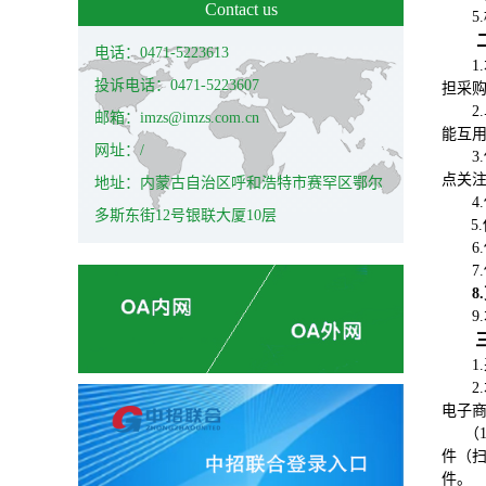
Contact us
5.
电话：0471-5223613
1.
投诉电话：0471-5223607
担采
2.
邮箱：imzs@imzs.com.cn
能互
网址：/
3.
点关注
地址：内蒙古自治区呼和浩特市赛罕区鄂尔
4.
多斯东街12号银联大厦10层
5.
6.
7.
8.
9.
1
.
2.
电子商
（
件（
件。