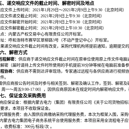
五、递交响应文件的截止时间、解密时间及地点
应文件上传时间：2021年1月29日～2021年2月9日上午9:30（北京时间）
应文件递交截止时间：2021年2月9日上午9:30（北京时间）
应文件解密开始时间：2021年2月9日上午9:30（北京时间）
应文件解密截止时间：2021年2月9日上午10:30（北京时间）
地点：内蒙古产权交易中心有限责任公司开标室
。
地址：呼和浩特市赛罕区翠柳路3号（不动产登记中心）开标室
。
如果递交响应文件截止时间有改
变，采购代理机构将提前通知，逾期提交
六、解密方式
远程解密：
供应商于递交响应文件截止时间在原单位使用原上传文件电脑通
程解密（届时请持上传文件时所使用的手机提前30分钟等候在电脑前准备
远程协商：
供应商不需到达评审现场，专家通过远程与各供应商进行视频
文件。
请供应商按公告时间及时参与相关签到、解密及确认工作，签到、解密及确认
8 ，周一～周五9:00-17:00），因供应商原因未在规定时间内解密响应
七、保证金及采购费用
响应保证金：根据内蒙古电力（集团）有限责任公司《关于公司货物招标采
的要求，本项目不收取保证金。
代理服务费：由入围供应商缴纳采购代理服务费，本次为框架入围，采购代
内蒙古电力集团电子商务系统平台使用服务费：本项目采用全流程电子应
，收费标准：300元/标段/次 。