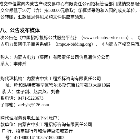
成交单位需向内蒙古产权交易中心有限责任公司招标管理部门缴纳交易服务
交金额低于50万（含）按500.00元收取；②框架采购和入围的成交单位，
对公转账，汇款信息详见采购文件供应商须知。
八、公告发布媒体
次公告在《中国招标投标公共服务平台》（www.cebpubservice.com）、《
古电力集团电子商务系统》（impc.e-bidding.org）、《内蒙古产权交易市场》
采购人：内蒙古电力（集团）有限责任公司信息通信分公司
联系人：李仲瀚
采购代理机构：内蒙古中实工程招标咨询有限责任公司
地 址：呼和浩特市赛罕区鄂尔多斯东街12号银联大厦10层
 系 人：崔子剑、赵灵燕、刘岩
系电话：0471-5223673
子邮箱：zszbyb@126.com
采购代理服务费电汇至下列账户：
收款单位：内蒙古中实工程招标咨询有限责任公司
 户 行：招商银行呼和浩特巨海城支行
 号：47190001411032518020003