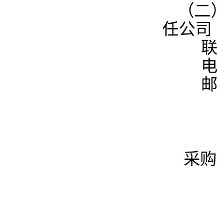
（二
任公司
电
邮
采购