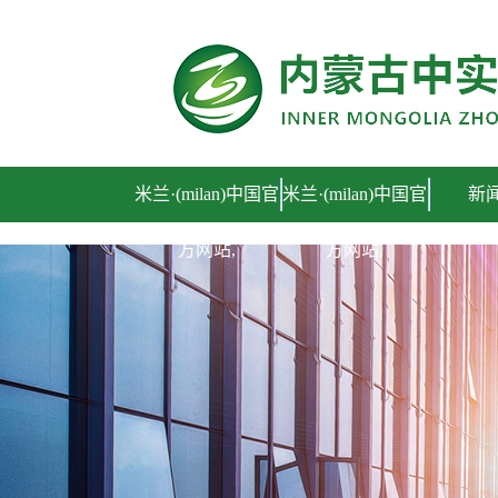
米兰·(milan)中国官
米兰·(milan)中国官
新
方网站,
方网站,