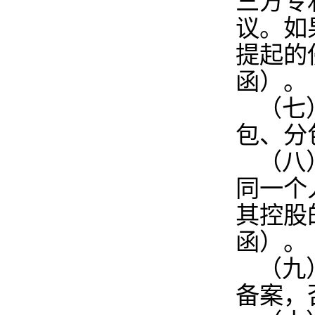
三方专
议。如
提起的
函）。
（七
包、分
（八
同一个
其控股
函）。
（九
备案，