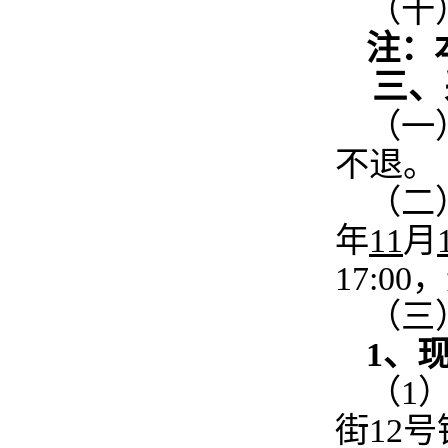
（十
注：
三、
（一
不退。
（二
年
11
月
17:00，
（三
1
、
（1
街12号