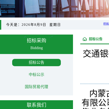
今天是：2026年8月9日 星期日
招标公告
招标采购
Bidding
交通银
招标公告
中标公示
国际贸易代理
内蒙
有限公
联系我们