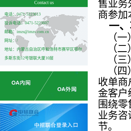
售业务
Contact us
商参加
电话：0471-5223613
一、
投诉电话：0471-5223607
邮箱：imzs@imzs.com.cn
（一）
网址：/
（二
地址：内蒙古自治区呼和浩特市赛罕区鄂尔
（三
多斯东街12号银联大厦10层
（四
收单商
金客户
围绕零
业务咨
节。