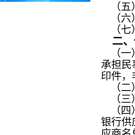
（五
（六
（七
二、
（一
承担民
印件，
（二
（三
（四
银行供
应商名