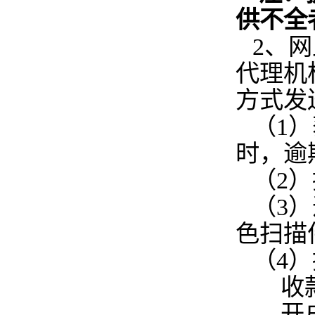
供不全
2、
代理机
方式发
（1
时，逾
（2）
（3
色扫描
（4
收
开