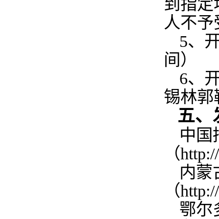
到指定
人不予
5、
间）
6、
锡林郭
五、
中国
（http:
内蒙
（http:
鄂尔