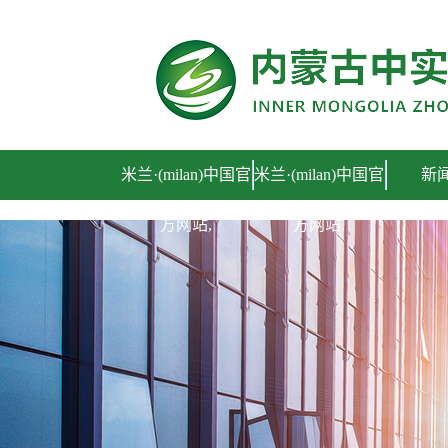
米兰·(milan)中国官
米兰·(milan)中国官
新
方网站,
方网站,