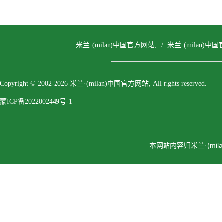
米兰·(milan)中国官方网站,
/
米兰·(milan)中
Copyright © 2002-2026 米兰·(milan)中国官方网站, All rights reserved.
蒙ICP备2022002449号-1
本网站内容归米兰·(m