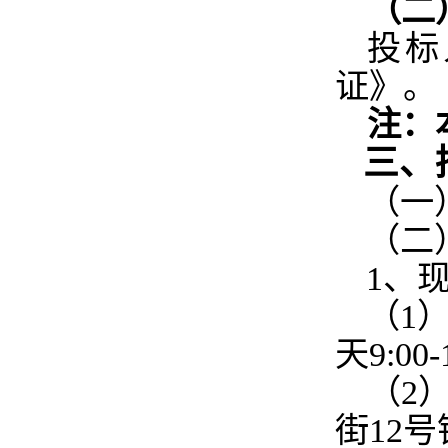
（二
投标
证》。
注：
三
、
（一
（二
1、
（1
天9:00
（2
街12号