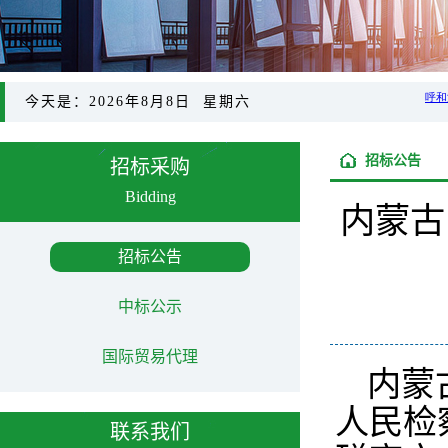
今天是：2026年8月8日 星期六
招标公告
招标采购
Bidding
内蒙古
招标公告
中标公示
国际贸易代理
内蒙
人民检
联系我们