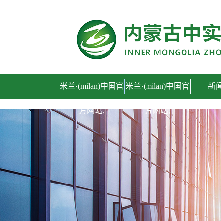
米兰·(milan)中国官
米兰·(milan)中国官
新
方网站,
方网站,