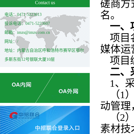
磋商方
Contact us
名。
电话：0471-5223613
一、
投诉电话：0471-5223607
邮箱：imzs@imzs.com.cn
项目
网址：/
媒体运
地址：内蒙古自治区呼和浩特市赛罕区鄂尔
项目编
多斯东街12号银联大厦10层
二、
1
、
（1
动管理
（2
素材技