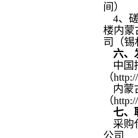
间）
4
、
楼内蒙
司（锡
六、
中国
（
http://
内蒙
（
http://
七、
采购
公司