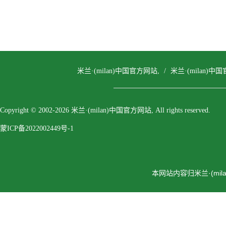
米兰·(milan)中国官方网站,
/
米兰·(milan)中
Copyright © 2002-2026 米兰·(milan)中国官方网站, All rights reserved.
蒙ICP备2022002449号-1
本网站内容归米兰·(m