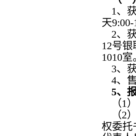
1
、
天9:00
2
、
12号
1010室
3
、
4
、
5
、
（1
（2
权委托