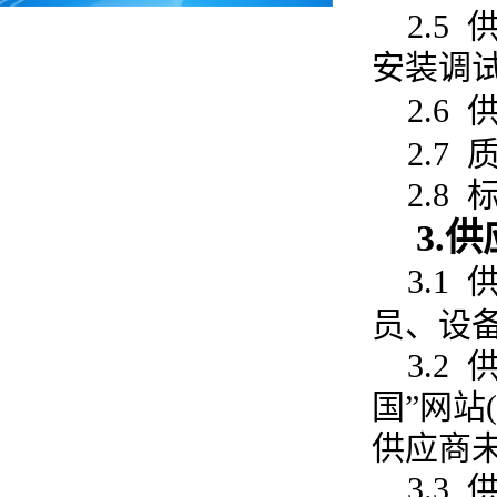
2.5
安装调
2.6
2.7
2.8
3.
3.1
员、设
3.2
供
国”网站(h
供应商
3.3
供