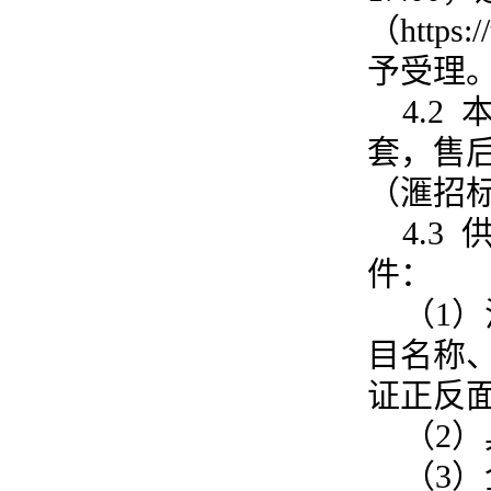
（http
予受理
4.2
本
套，售
（滙招标）（h
4.3
件：
（1
目名称
证正反
（2
（3