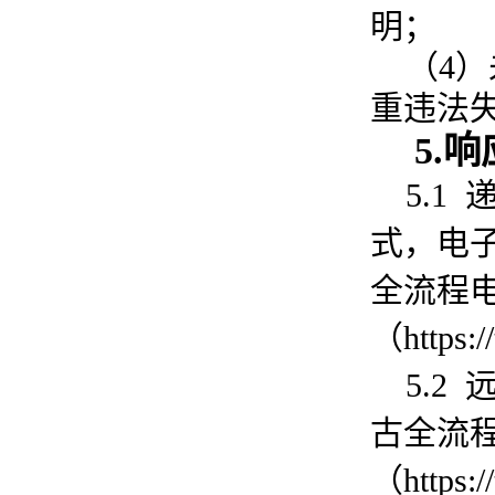
明；
（4
重违法
5.
5.1
式，电
全流程
（https:/
5.2
古全流
（https