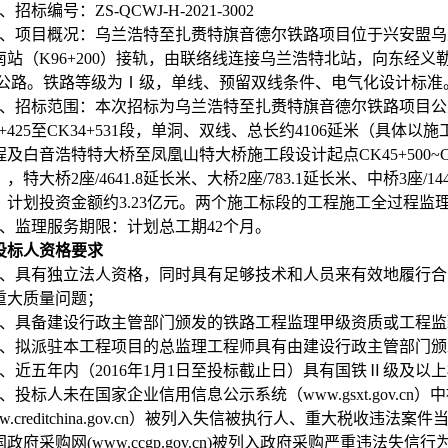
、招标编号：
ZS-QCWJ-H-2021-3002
、项目概况：乌兰浩特至扎赉特旗音德尔铁路项目位于兴安盟乌
南站（
K96+200
）接轨，由联络线连接乌兰浩特北站，向东经义
公路。铁路等级为Ⅰ级，单线、预留双线条件、电气化设计标准
、招标范围：本次招标为乌兰浩特至扎赉特旗音德尔铁路项目公
+425
至
CK34+531
段，单洞、双线、总长约
4106
延米（具体以施
程及白音浩特特大桥至凤凰山特大桥施工段设计起点
CK45+500~
），特大桥
2
座
/4641.8
延长米、大桥
2
座
/783.1
延长米、中桥
3
座
/14
，计划投资金额约
3.23
亿元。两个施工标段的
工程施工全过程监
、监理服务期限：计划总工期
42
个月。
投标人资格要求
、具有独立法人资格，同时具有足够技术和人员来有效地履行合
重大质量问题；
、具备建设行政主管部门颁发的铁路工程监理甲级资质或工程监
、拟派驻本工程项目的总监理工程师具有由建设行政主管部门颁
、近五年内（
2016
年
1
月
1
日至投标截止日）
具有国铁Ⅱ级及以上
、投标人未在国家企业信用信息公示系统（
www.gsxt.gov.cn
）中
.creditchina.gov.cn
）被列入失信被执行人、重大税收违法案件
国政府采购网
(www.ccgp.gov.cn)
被列入政府采购严重违法失信行