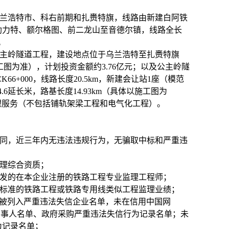
兰浩特市、科右前期和扎赉特旗，线路由新建白阿铁
勒力特、额尔格图、前二龙山至音德尔镇，线路全长
。
主岭隧道工程，建设地点位于乌兰浩特至扎赉特旗
工图为准），计划投资金额约
3.76
亿元；以及
公主岭隧
CK66+000
，线路长度
20.5km
，新建会让站
1
座（模范
4.6
延长米，路基长度
14.93km
（具体以施工图为
理服务（不包括铺轨架梁工程和电气化工程）。
同，近三年内无违法违规行为，无骗取中标和严重违
理综合资质
；
发的在本企业注册的铁路工程专业监理工程师；
标准的铁路工程或铁路专用线类似工程监理业绩；
被列入严重违法失信企业名单，未在信用中国网
当事人名单、政府采购严重违法失信行为记录名单；未
为记录名单；