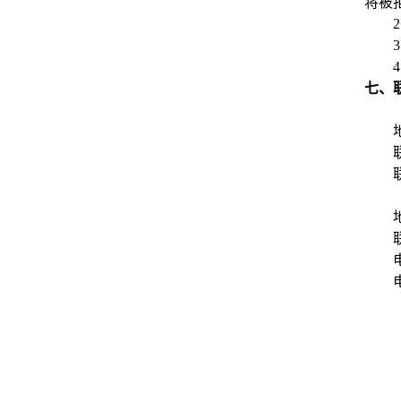
将被
2
3
4
七、