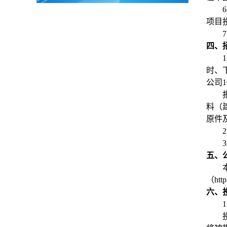
6
项目
7
四、
1
时、
公司
1
料（
原件
2
3
五、
（
htt
六、
1