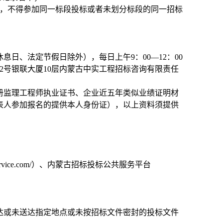
，不得参加同一标段投标或者未划分标段的同一招标
休息日、法定节假日除外），每日上午
9
：
00
—
12
：
00
2
号银联大厦
10
层内蒙古中实工程招标咨询有限责任
册监理工程师执业证书
、企业近五年类似业绩证明材
表人参加报名的提供本人身份证），以上资料须提供
rvice.com/
）、内蒙古招标投标公共服务平台
达或未送达指定地点或未按招标文件密封的投标文件