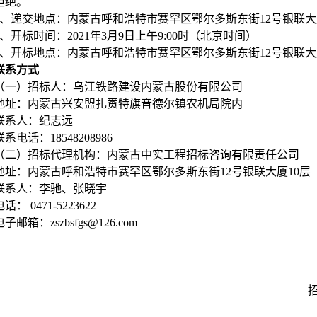
拒绝。
、递交地点：内蒙古呼和浩特市赛罕区鄂尔多斯东街
12
号银联大
、开标时间：
2021
年
3
月
9
日上午
9:00
时（北京时间）
、开标地点：
内蒙古呼和浩特市赛罕区鄂尔多斯东街
12
号银联大
联系方式
（一）招标人：乌江铁路建设内蒙古股份有限公司
地址：
内蒙古兴安盟扎赉特旗音德尔镇农机局院内
联系人：
纪志远
联系电话：
18548208986
（二）招标代理机构：内蒙古中实工程招标咨询有限责任公司
地址：内蒙古呼和浩特市赛罕区鄂尔多斯东街
12
号银联大厦
10
层
联系人：李驰、张晓宇
电话：
0471-5223622
电子邮箱：
zszbsfgs@126.com