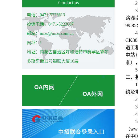
Contact us
2
3
电话：0471-5223613
路湖
投诉电话：0471-5223607
99.85
4
邮箱：imzs@imzs.com.cn
CK30
网址：/
道工
地址：内蒙古自治区呼和浩特市赛罕区鄂尔
屯站
多斯东街12号银联大厦10层
准）
5
三
、
1
约及
2
3
4
5
（
www
在中