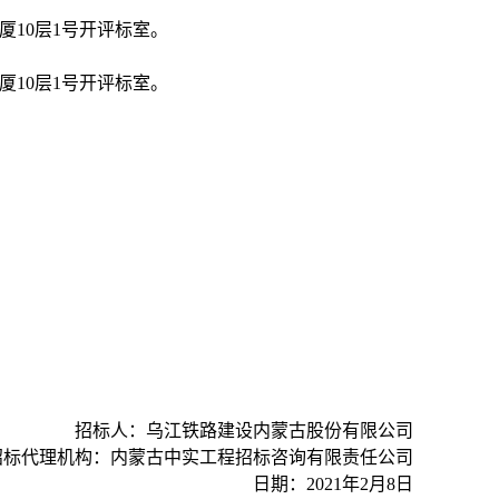
厦
10
层
1
号开评标室。
厦
10
层
1
号开评标室。
招标人：乌江铁路建设内蒙古股份有限公司
招标代理机构：内蒙古中实工程招标咨询有限责任公司
日期：
2021
年
2
月
8
日