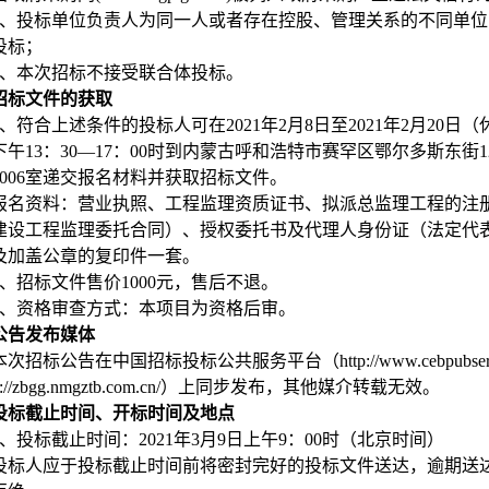
、投标单位负责人为同一人或者存在控股、管理关系的不同单位
投标；
、本次招标不接受联合体投标。
招标文件的获取
、符合上述条件的投标人可在
2021
年
2
月
8
日至
2021
年
2
月
20
日（
下午
13
：
30
—
17
：
00
时到内蒙古呼和浩特市赛罕区鄂尔多斯东街
1
006
室递交报名材料并获取招标文件。
报名资料：营业执照、工程监理资质证书、拟派总监理工程的
注
建设工程监理委托合同）、授权委托书及代理人身份证（法定代
及加盖公章的复印件一套。
、招标文件售价
1000
元，售后不退。
、资格审查方式：本项目为资格后审。
公告发布媒体
本次招标公告在中国招标投标公共服务平台（
http://www.cebpubse
p://zbgg.nmgztb.com.cn/
）上同步发布，其他媒介转载无效。
投标截止时间、开标时间及地点
、投标截止时间：
2021
年
3
月
9
日上午
9
：
00
时（北京时间）
投标人应于投标截止时间前将密封完好的投标文件送达，逾期送