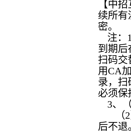
【中招
续所有
密。
注：
到期后
扫码交
用CA
录，扫
必须保
3
、
（
后不退