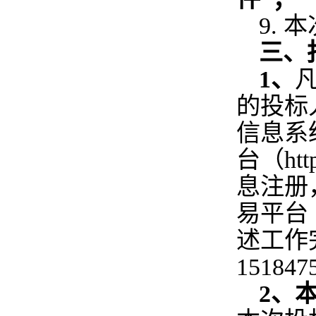
9.
本
三、
1
、
的投标
信息系
台（htt
息注册
易平台
述工作
151847
2
、