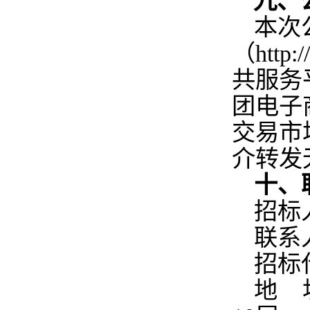
九、
本次
（http
共服务平
团电子商
交易市场
介转发
十、
招标
联系
招标
地 