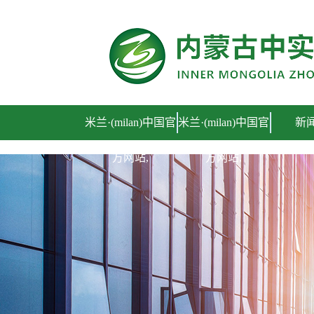
米兰·(milan)中国官
米兰·(milan)中国官
新
方网站,
方网站,