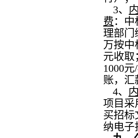
3
、
费
：
中
理部门
万按中
元收取
100
账，汇
4
、
项目采
买招标
纳电子