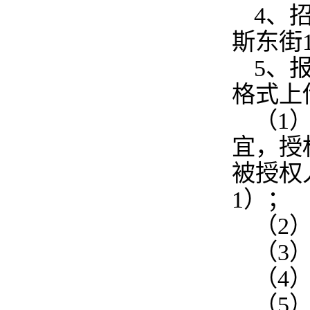
4
、
斯东街1
5
、
格式上
（1
宜，授
被授权
1）；
（2
（3
（4
（5