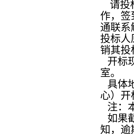
请投
作，签
通联系解
投标人
销其投
开标
室
。
具体
心）开
注：
如果
知，逾