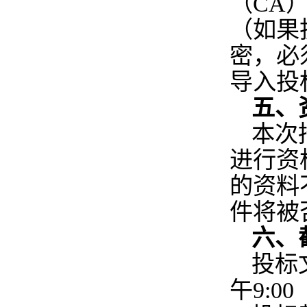
（CA
（如果
密，必
导入投
五、
本次
进行资
的资料
件将被
六、
投标文
午9:0