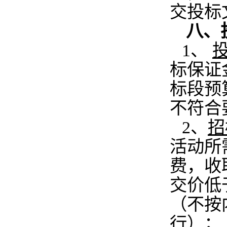
交投标
八、
1
、
标保证
标段预
不符合
2
、
招
活动所
费，收
交价低
（不按
行）；