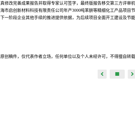
认真修改完善成果报告并取得专家认可签字，最终版报告移交第三方评审
乌海市启创新材料科技有限责任公司年产
3000
吨苯肼等精细化工产品项目
为下一阶段企业其他手续的推进提供依据，为后续项目全面开工建设及节
系原创稿件，仅代表作者立场，任何单位以及个人未经许可，不得擅自转