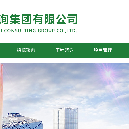
招标采购
工程咨询
项目管理