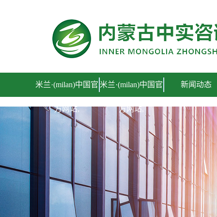
米兰·(milan)中国官
米兰·(milan)中国官
新闻动态
方网站,
方网站,