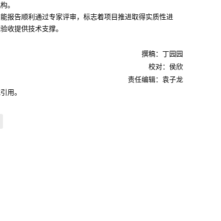
机构。
节能报告顺利通过专家评审，标志着项目推进取得实质性进
能验收提供技术支撑。
撰稿：丁园园
校对：侯欣
责任编辑：袁子龙
载引用。