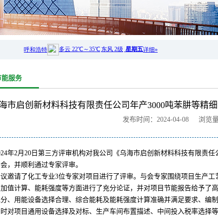
节能服务
海市启创新材料科技有限责任公司年产3000吨苯肼等精
发布时间：2024-04-08 浏览
024
年
2
月
20
日第三方评审机构对
我公司《
乌海市启创新材料科技有限责任
审会，并顺利通过专家评审。
会议邀请了化工专业
3
位专家对项目进行了评审。与会专家围绕项目生产工
增加值计算、能耗强度等方面进行了充分论证，并对项目节能报告给予了
充分、用能设备选择合理、综合能耗及能耗强度计算准确并满足要求、编
同时对项目通用设备选择及对标、生产车间布置描述、中间投入税率选择