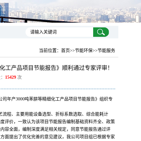
当前位置：
首页
>>节能环保>>节能服务
细化工产品项目节能报告》顺利通过专家评审！
量：
15429
次
公司年产
3000
吨苯肼等精细化工产品项目节能报告
》组织专
艺流程、主要用能设备选型、折标系数选取、综合能耗计
高度评价，一致认为该项目节能报告编制基础资料齐全、政策
制内容全面，编制深度满足相关规定，同意节能报告通过评
等方面提出了优化完善的意见建议，我公司
项目组已根据专家