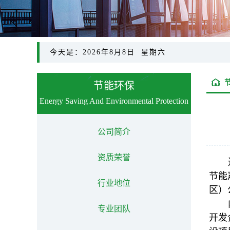
今天是：2026年8月8日 星期六
节能环保
Energy Saving And Environmental Protection
公司简介
资质荣誉
节能
行业地位
区）
专业团队
开发