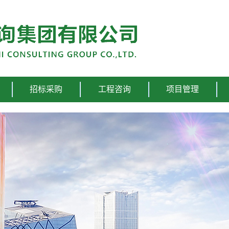
招标采购
工程咨询
项目管理