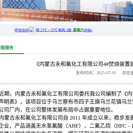
节能服务
《内蒙古永和氟化工有限公司4#焚烧装置
发布时间：2025-07-03 浏览
近期，内蒙古永和氟化工有限公司委托我公司编制了《内
声明表》，该项目位于乌兰察布市四子王旗乌兰花镇乌兰
公司厂内，在公司整体发展布局中占据重要地位。
内蒙古永和氟化工有限公司自 2011 年成立以来，稳步
企业，产品涵盖无水氢氟酸（AHF）、二氟乙烷（HFC - 1