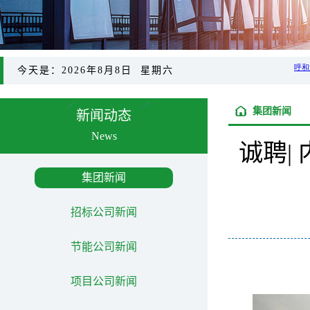
今天是：2026年8月8日 星期六
集团新闻
新闻动态
News
诚聘|
集团新闻
招标公司新闻
节能公司新闻
项目公司新闻